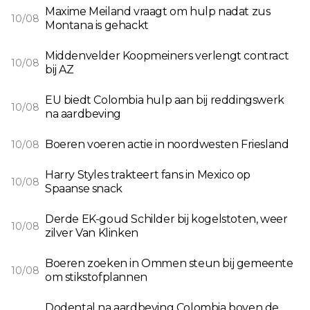
Maxime Meiland vraagt om hulp nadat zus
10/08
Montana is gehackt
Middenvelder Koopmeiners verlengt contract
10/08
bij AZ
EU biedt Colombia hulp aan bij reddingswerk
10/08
na aardbeving
Boeren voeren actie in noordwesten Friesland
10/08
Harry Styles trakteert fans in Mexico op
10/08
Spaanse snack
Derde EK-goud Schilder bij kogelstoten, weer
10/08
zilver Van Klinken
Boeren zoeken in Ommen steun bij gemeente
10/08
om stikstofplannen
Dodental na aardbeving Colombia boven de